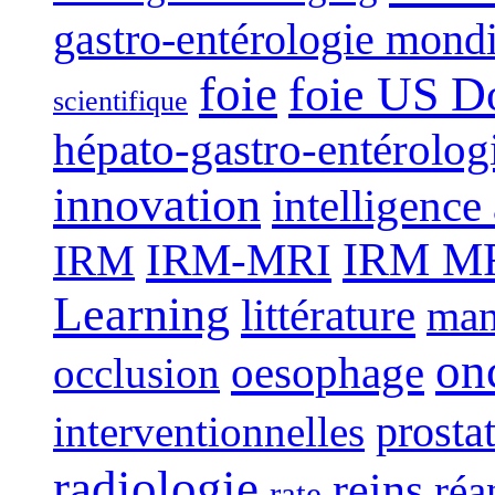
gastro-entérologie mond
foie
foie US D
scientifique
hépato-gastro-entérolog
innovation
intelligence 
IRM-MRI
IRM MRI
IRM
Learning
littérature
man
on
oesophage
occlusion
interventionnelles
prosta
radiologie
reins
réa
rate