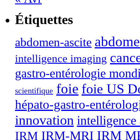
Étiquettes
abdome
abdomen-ascite
canc
intelligence imaging
gastro-entérologie mond
foie
foie US D
scientifique
hépato-gastro-entérolog
innovation
intelligence 
IRM-MRI
IRM MRI
IRM