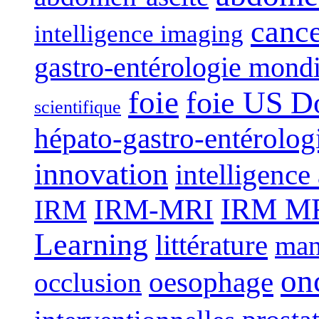
canc
intelligence imaging
gastro-entérologie mond
foie
foie US D
scientifique
hépato-gastro-entérolog
innovation
intelligence 
IRM-MRI
IRM MRI
IRM
Learning
littérature
man
on
oesophage
occlusion