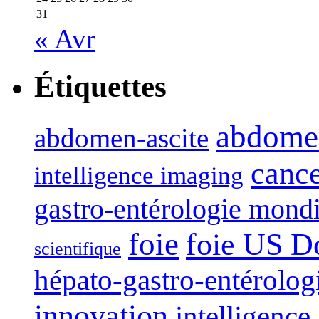
31
« Avr
Étiquettes
abdome
abdomen-ascite
canc
intelligence imaging
gastro-entérologie mond
foie
foie US D
scientifique
hépato-gastro-entérolog
innovation
intelligence 