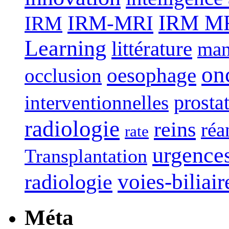
IRM-MRI
IRM MRI
IRM
Learning
littérature
man
on
oesophage
occlusion
interventionnelles
prosta
radiologie
reins
réa
rate
urgence
Transplantation
voies-biliair
radiologie
Méta