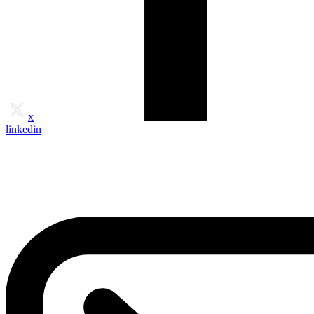
x
linkedin