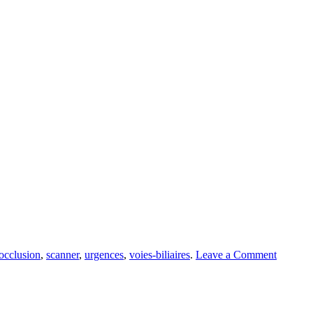
occlusion
,
scanner
,
urgences
,
voies-biliaires
.
Leave a Comment