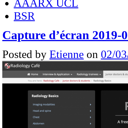
AAARX UCL
BSR
Capture d’écran 2019-0
Posted by
Etienne
on
02/03