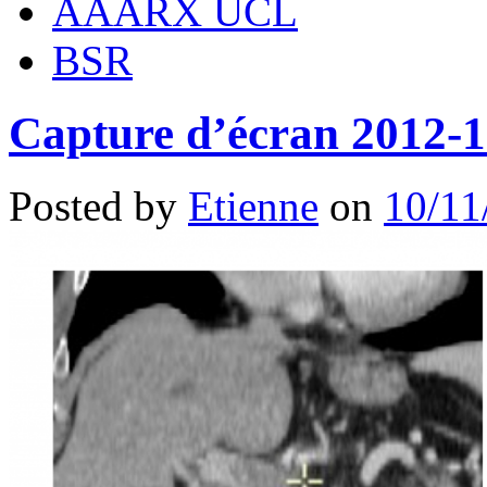
AAARX UCL
BSR
Capture d’écran 2012-1
Posted by
Etienne
on
10/11