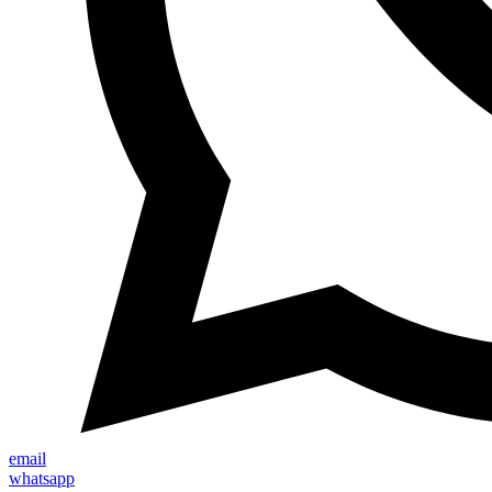
email
whatsapp