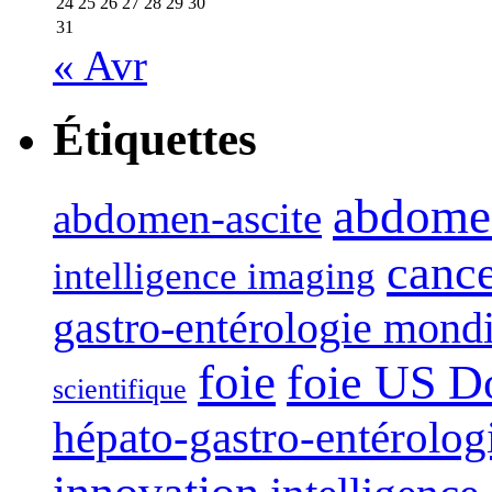
24
25
26
27
28
29
30
31
« Avr
Étiquettes
abdome
abdomen-ascite
canc
intelligence imaging
gastro-entérologie mond
foie
foie US D
scientifique
hépato-gastro-entérolog
innovation