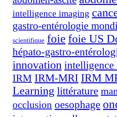
canc
intelligence imaging
gastro-entérologie mond
foie
foie US D
scientifique
hépato-gastro-entérolog
innovation
intelligence 
IRM-MRI
IRM MRI
IRM
Learning
littérature
man
on
oesophage
occlusion