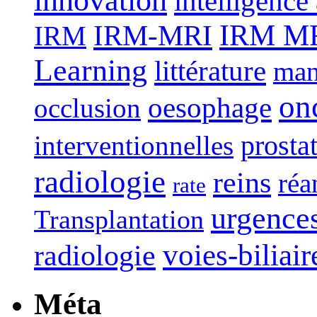
intelligence 
IRM-MRI
IRM MRI
IRM
Learning
littérature
man
on
oesophage
occlusion
interventionnelles
prosta
radiologie
reins
réa
rate
urgence
Transplantation
voies-biliair
radiologie
Méta