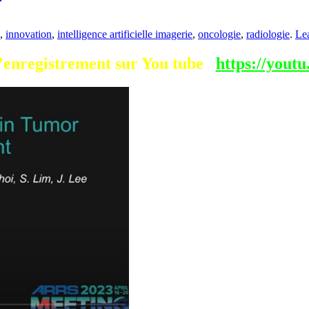
,
innovation
,
intelligence artificielle imagerie
,
oncologie
,
radiologie
.
Le
s l’enregistrement sur You tube
https://you