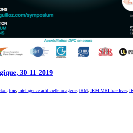
gique, 30-11-2019
olon
,
foie
,
intelligence artificielle imagerie
,
IRM
,
IRM MRI foie liver
,
I