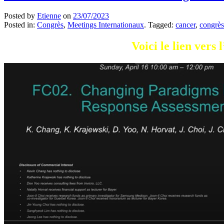
Posted by
Etienne
on
23/07/2023
Posted in:
Congrès
,
Meetings Internationaux
. Tagged:
cancer
,
congrès
Voici le lien ver