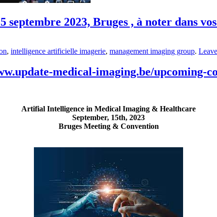
 15 septembre 2023, Bruges , à noter dans vos
ion
,
intelligence artificielle imagerie
,
management imaging group
.
Leav
www.update-medical-imaging.be/upcoming-co
Artifial Intelligence in Medical Imaging & Healthcare
September, 15th, 2023
Bruges Meeting & Convention