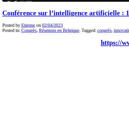
Conférence sur l’intelligence artificielle :
Posted by
Etienne
on
02/04/2023
Posted in:
Congrès
,
Réunions en Belgique
. Tagged:
congrès
,
innovat
https://