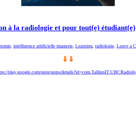
on à la radiologie et pour tout(e) étudiant(e)
atomie
,
intelligence artificielle imagerie
,
Learning
,
radiologie
.
Leave a 
⇓⇓
tps://play.google.com/store/apps/details?id=com.TallinnIT.UBCRadiol