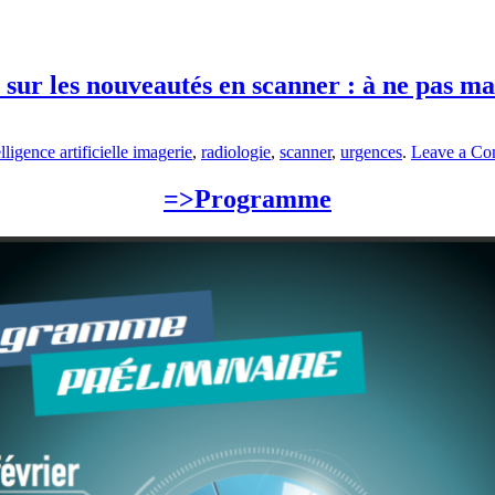
 sur les nouveautés en scanner : à ne pas ma
elligence artificielle imagerie
,
radiologie
,
scanner
,
urgences
.
Leave a C
=>Programme