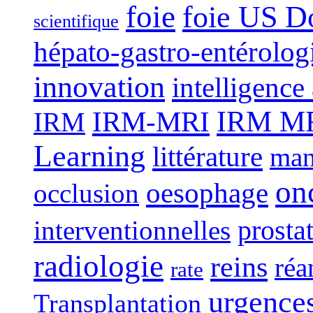
foie
foie US D
scientifique
hépato-gastro-entérolog
innovation
intelligence 
IRM-MRI
IRM MRI
IRM
Learning
littérature
man
on
oesophage
occlusion
interventionnelles
prosta
radiologie
reins
réa
rate
urgence
Transplantation