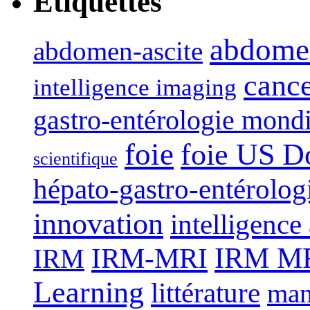
Étiquettes
abdome
abdomen-ascite
canc
intelligence imaging
gastro-entérologie mond
foie
foie US D
scientifique
hépato-gastro-entérolog
innovation
intelligence 
IRM-MRI
IRM MRI
IRM
Learning
littérature
man