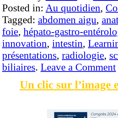
Posted in:
Au quotidien
,
Co
Tagged:
abdomen aigu
,
ana
foie
,
hépato-gastro-entérolo
innovation
,
intestin
,
Learni
présentations
,
radiologie
,
s
biliaires
.
Leave a Comment
Un clic sur l’image