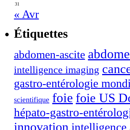
31
« Avr
Étiquettes
abdome
abdomen-ascite
canc
intelligence imaging
gastro-entérologie mond
foie
foie US D
scientifique
hépato-gastro-entérolog
innovation
intelligence 