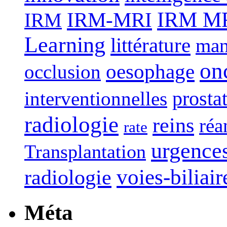
IRM-MRI
IRM MRI
IRM
Learning
littérature
man
on
oesophage
occlusion
interventionnelles
prosta
radiologie
reins
réa
rate
urgence
Transplantation
voies-biliair
radiologie
Méta