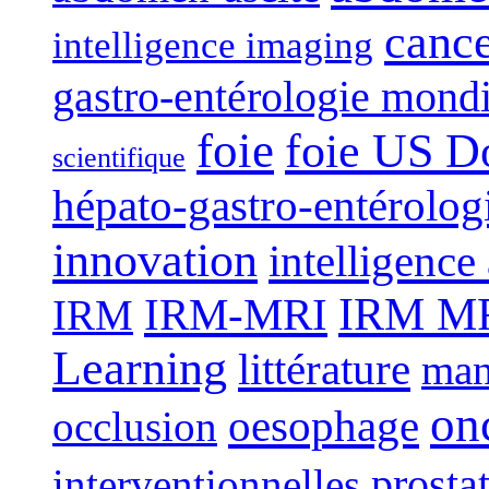
canc
intelligence imaging
gastro-entérologie mond
foie
foie US D
scientifique
hépato-gastro-entérolog
innovation
intelligence 
IRM-MRI
IRM MRI
IRM
Learning
littérature
man
on
oesophage
occlusion
interventionnelles
prosta