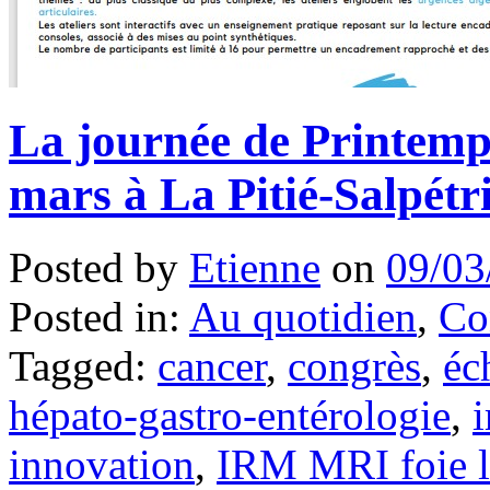
La journée de Printemps
mars à La Pitié-Salpétri
Posted by
Etienne
on
09/03
Posted in:
Au quotidien
,
Co
Tagged:
cancer
,
congrès
,
éc
hépato-gastro-entérologie
,
innovation
,
IRM MRI foie l