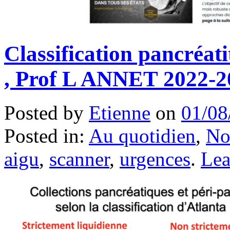
Classification pancréa
, Prof L ANNET 2022-2
Posted by
Etienne
on
01/08
Posted in:
Au quotidien
,
Not
aigu
,
scanner
,
urgences
.
Le