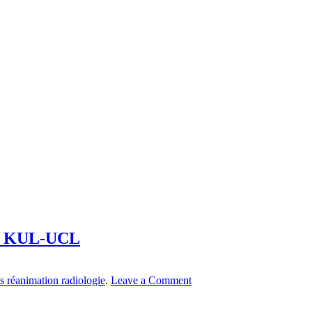
ire KUL-UCL
s réanimation radiologie
.
Leave a Comment