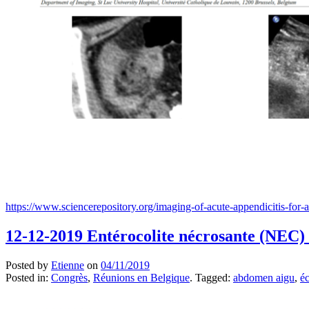
https://www.sciencerepository.org/imaging-of-acute-appendicitis-for
12-12-2019 Entérocolite nécrosante (NEC)
Posted by
Etienne
on
04/11/2019
Posted in:
Congrès
,
Réunions en Belgique
. Tagged:
abdomen aigu
,
é