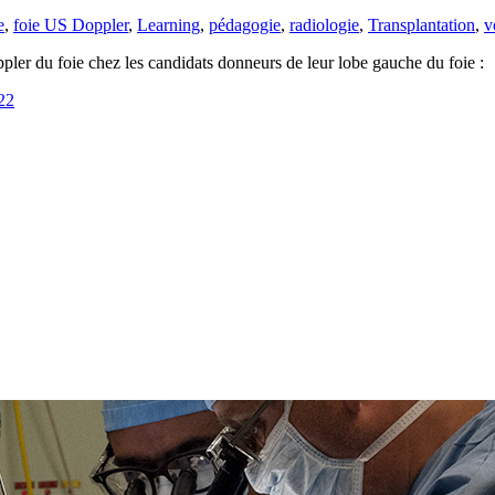
e
,
foie US Doppler
,
Learning
,
pédagogie
,
radiologie
,
Transplantation
,
v
er du foie chez les candidats donneurs de leur lobe gauche du foie :
22