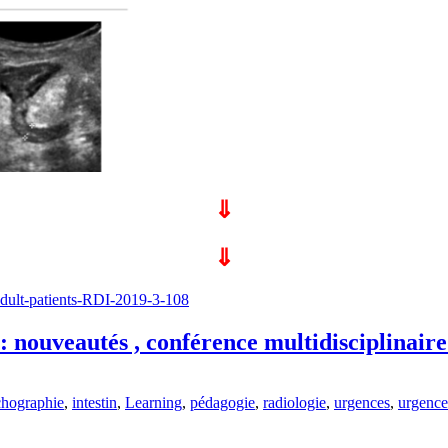
⇓
⇓
-adult-patients-RDI-2019-3-108
 : nouveautés , conférence multidisciplina
chographie
,
intestin
,
Learning
,
pédagogie
,
radiologie
,
urgences
,
urgence