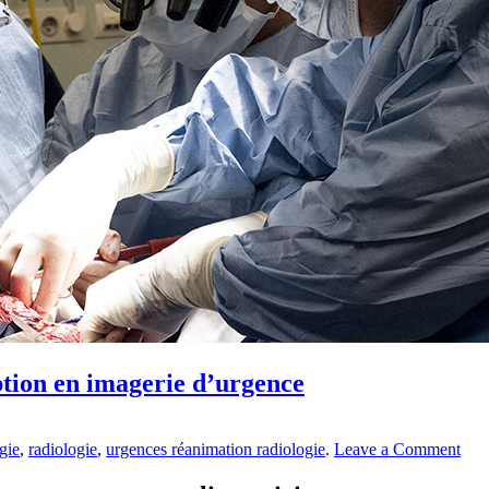
iption en imagerie d’urgence
gie
,
radiologie
,
urgences réanimation radiologie
.
Leave a Comment