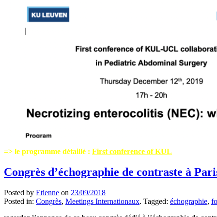
=> le programme détaillé :
First conference of KUL
Congrès d’échographie de contraste à Pari
Posted by
Etienne
on
23/09/2018
Posted in:
Congrès
,
Meetings Internationaux
. Tagged:
échographie
,
f