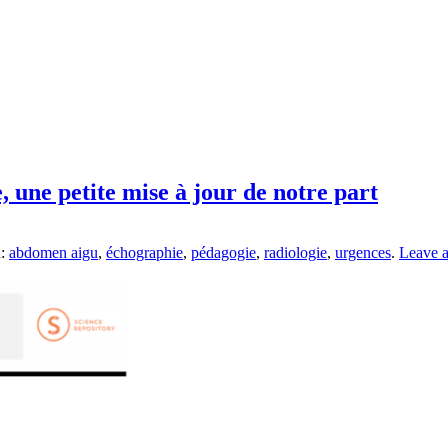
, une petite mise à jour de notre part
d:
abdomen aigu
,
échographie
,
pédagogie
,
radiologie
,
urgences
.
Leave 