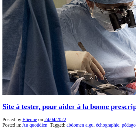
Site à tester, pour aider à la bonne prescr
Posted by
Etienne
on
24/04/2022
Posted in:
Au quotidien
. Tagged:
abdomen aigu
,
échographie
,
pédago