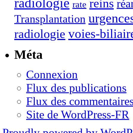
radiologie
reins
réa
rate
urgence
Transplantation
voies-biliair
radiologie
Méta
Connexion
Flux des publications
Flux des commentaire
Site de WordPress-FR
Proudly powered by WordP