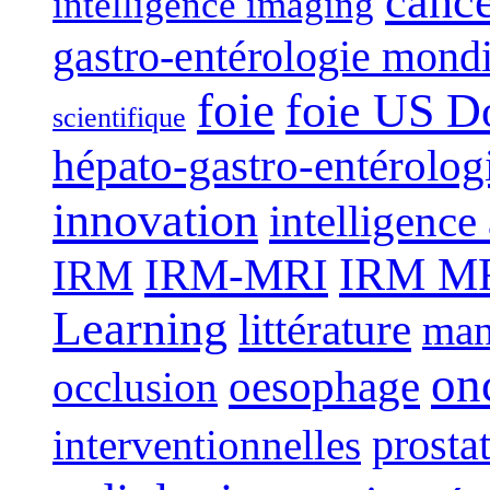
canc
intelligence imaging
gastro-entérologie mond
foie
foie US D
scientifique
hépato-gastro-entérolog
innovation
intelligence 
IRM-MRI
IRM MRI
IRM
Learning
littérature
man
on
oesophage
occlusion
interventionnelles
prosta