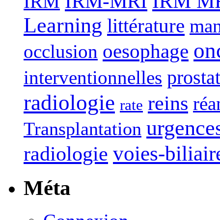
IRM-MRI
IRM MRI
IRM
Learning
littérature
man
on
oesophage
occlusion
interventionnelles
prosta
radiologie
reins
réa
rate
urgence
Transplantation
voies-biliair
radiologie
Méta