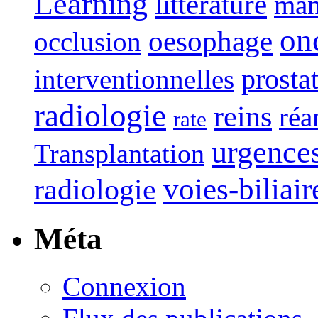
Learning
littérature
man
on
oesophage
occlusion
interventionnelles
prosta
radiologie
reins
réa
rate
urgence
Transplantation
voies-biliair
radiologie
Méta
Connexion