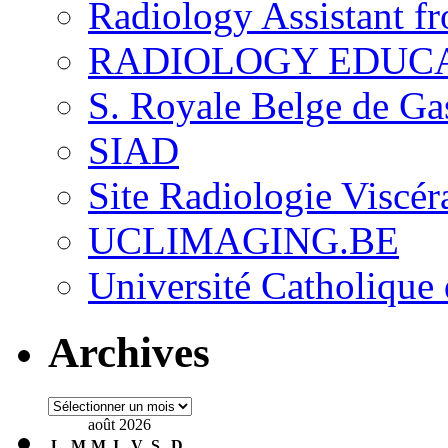
Radiology Assistant f
RADIOLOGY EDUC
S. Royale Belge de Ga
SIAD
Site Radiologie Visc
UCLIMAGING.BE
Université Catholique
Archives
Archives
août 2026
L
M
M
J
V
S
D