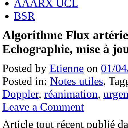
AAARX UCL
BSR
Algorithme Flux artériel
Echographie, mise à jou
Posted by
Etienne
on
01/04
Posted in:
Notes utiles
. Tag
Doppler
,
réanimation
,
urgen
Leave a Comment
Article tout récent publié d