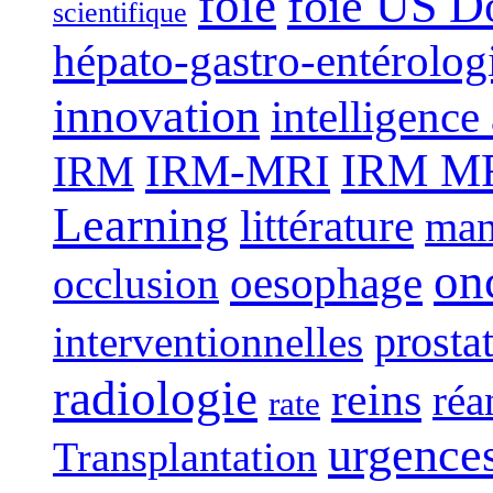
foie
foie US D
scientifique
hépato-gastro-entérolog
innovation
intelligence 
IRM-MRI
IRM MRI
IRM
Learning
littérature
man
on
oesophage
occlusion
interventionnelles
prosta
radiologie
reins
réa
rate
urgence
Transplantation