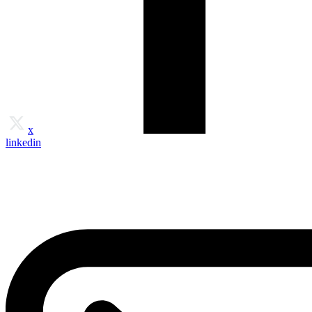
x
linkedin