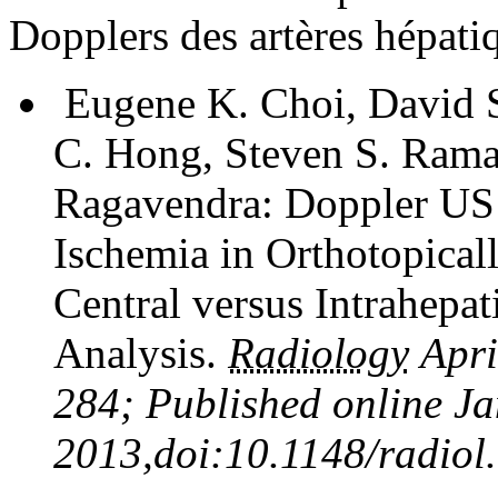
Dopplers des artères hépatiq
Eugene K. Choi, David 
C. Hong, Steven S. Ram
Ragavendra: Doppler US f
Ischemia in Orthotopical
Central versus Intrahepa
Analysis.
Radiology
Apri
284; Published online Ja
2013,doi:10.1148/radiol