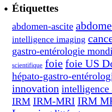
Étiquettes
abdome
abdomen-ascite
canc
intelligence imaging
gastro-entérologie mond
foie
foie US D
scientifique
hépato-gastro-entérolog
innovation
intelligence 
IRM-MRI
IRM MRI
IRM