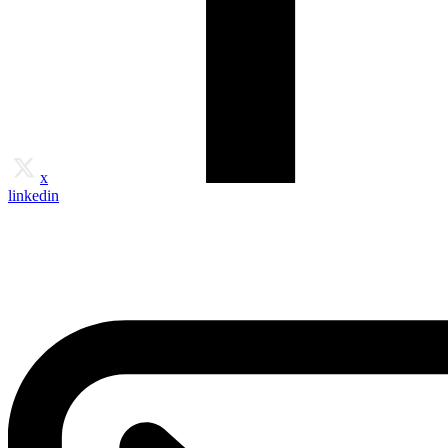
x
linkedin