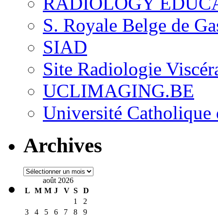
RADIOLOGY EDUC
S. Royale Belge de Ga
SIAD
Site Radiologie Visc
UCLIMAGING.BE
Université Catholique
Archives
Archives
août 2026
L
M
M
J
V
S
D
1
2
3
4
5
6
7
8
9