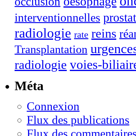
on
oesophage
occlusion
interventionnelles
prosta
radiologie
reins
réa
rate
urgence
Transplantation
voies-biliair
radiologie
Méta
Connexion
Flux des publications
Flux des commentaire