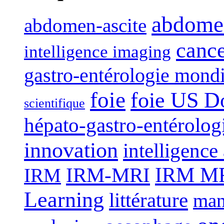
abdome
abdomen-ascite
canc
intelligence imaging
gastro-entérologie mond
foie
foie US D
scientifique
hépato-gastro-entérolog
innovation
intelligence 
IRM-MRI
IRM MRI
IRM
Learning
littérature
man