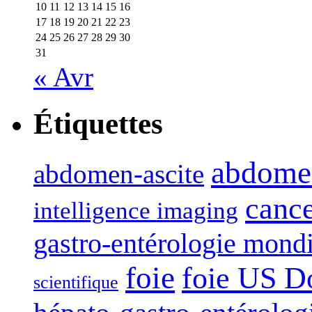
10
11
12
13
14
15
16
17
18
19
20
21
22
23
24
25
26
27
28
29
30
31
« Avr
Étiquettes
abdome
abdomen-ascite
canc
intelligence imaging
gastro-entérologie mond
foie
foie US D
scientifique