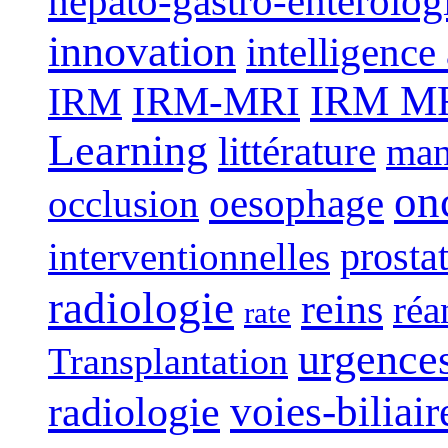
hépato-gastro-entérolog
innovation
intelligence 
IRM-MRI
IRM MRI
IRM
Learning
littérature
man
on
oesophage
occlusion
interventionnelles
prosta
radiologie
reins
réa
rate
urgence
Transplantation
voies-biliair
radiologie