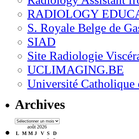
RADIOLOGY EDUC
S. Royale Belge de Ga
SIAD
Site Radiologie Visc
UCLIMAGING.BE
Université Catholique
Archives
Archives
août 2026
L
M
M
J
V
S
D