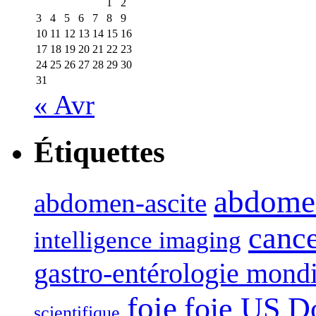
1
2
3
4
5
6
7
8
9
10
11
12
13
14
15
16
17
18
19
20
21
22
23
24
25
26
27
28
29
30
31
« Avr
Étiquettes
abdome
abdomen-ascite
canc
intelligence imaging
gastro-entérologie mond
foie
foie US D
scientifique