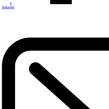
x
linkedin