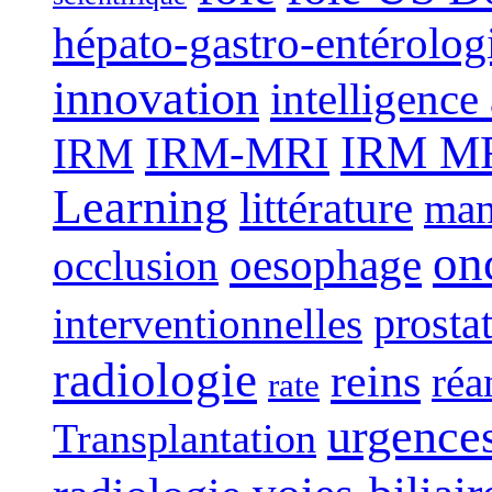
hépato-gastro-entérolog
innovation
intelligence 
IRM-MRI
IRM MRI
IRM
Learning
littérature
man
on
oesophage
occlusion
interventionnelles
prosta
radiologie
reins
réa
rate
urgence
Transplantation