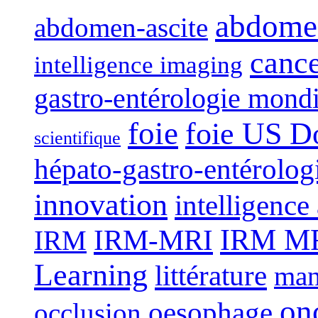
abdome
abdomen-ascite
canc
intelligence imaging
gastro-entérologie mond
foie
foie US D
scientifique
hépato-gastro-entérolog
innovation
intelligence 
IRM-MRI
IRM MRI
IRM
Learning
littérature
man
on
oesophage
occlusion