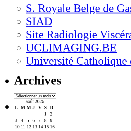
S. Royale Belge de Ga
SIAD
Site Radiologie Visc
UCLIMAGING.BE
Université Catholique
Archives
Archives
août 2026
L
M
M
J
V
S
D
1
2
3
4
5
6
7
8
9
10
11
12
13
14
15
16