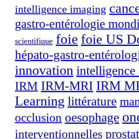
canc
intelligence imaging
gastro-entérologie mond
foie
foie US D
scientifique
hépato-gastro-entérolog
innovation
intelligence 
IRM-MRI
IRM MRI
IRM
Learning
littérature
man
on
oesophage
occlusion
interventionnelles
prosta