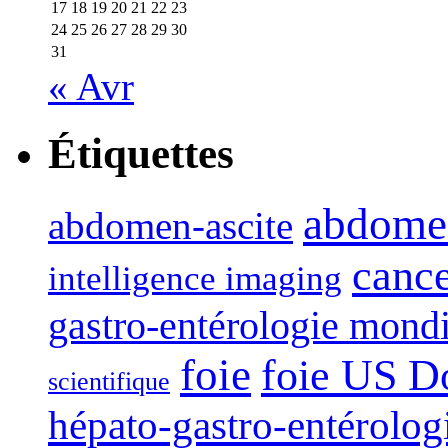
17
18
19
20
21
22
23
24
25
26
27
28
29
30
31
« Avr
Étiquettes
abdome
abdomen-ascite
canc
intelligence imaging
gastro-entérologie mond
foie
foie US D
scientifique
hépato-gastro-entérolog