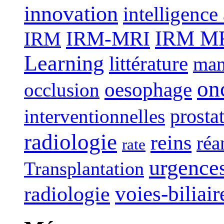
innovation
intelligence 
IRM-MRI
IRM MRI
IRM
Learning
littérature
man
on
oesophage
occlusion
interventionnelles
prosta
radiologie
reins
réa
rate
urgence
Transplantation
voies-biliair
radiologie