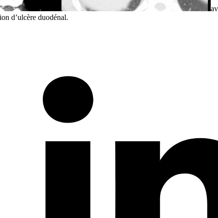
av
ion d’ulcère duodénal.