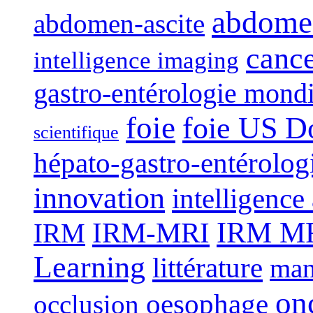
abdome
abdomen-ascite
canc
intelligence imaging
gastro-entérologie mond
foie
foie US D
scientifique
hépato-gastro-entérolog
innovation
intelligence 
IRM-MRI
IRM MRI
IRM
Learning
littérature
man
on
oesophage
occlusion