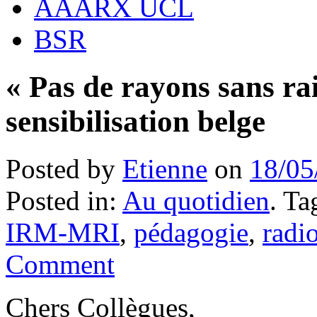
AAARX UCL
BSR
« Pas de rayons sans ra
sensibilisation belge
Posted by
Etienne
on
18/05
Posted in:
Au quotidien
. T
IRM-MRI
,
pédagogie
,
radi
Comment
Chers Collègues,