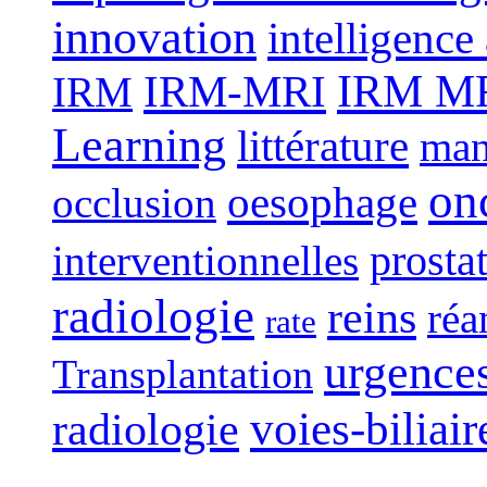
innovation
intelligence 
IRM-MRI
IRM MRI
IRM
Learning
littérature
man
on
oesophage
occlusion
interventionnelles
prosta
radiologie
reins
réa
rate
urgence
Transplantation
voies-biliair
radiologie