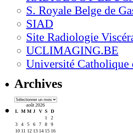
S. Royale Belge de Ga
SIAD
Site Radiologie Visc
UCLIMAGING.BE
Université Catholique
Archives
Archives
août 2026
L
M
M
J
V
S
D
1
2
3
4
5
6
7
8
9
10
11
12
13
14
15
16