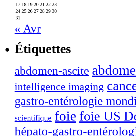
17
18
19
20
21
22
23
24
25
26
27
28
29
30
31
« Avr
Étiquettes
abdome
abdomen-ascite
canc
intelligence imaging
gastro-entérologie mond
foie
foie US D
scientifique
hépato-gastro-entérolog