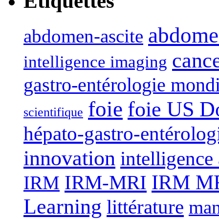
Étiquettes
abdome
abdomen-ascite
canc
intelligence imaging
gastro-entérologie mond
foie
foie US D
scientifique
hépato-gastro-entérolog
innovation
intelligence 
IRM-MRI
IRM MRI
IRM
Learning
littérature
man