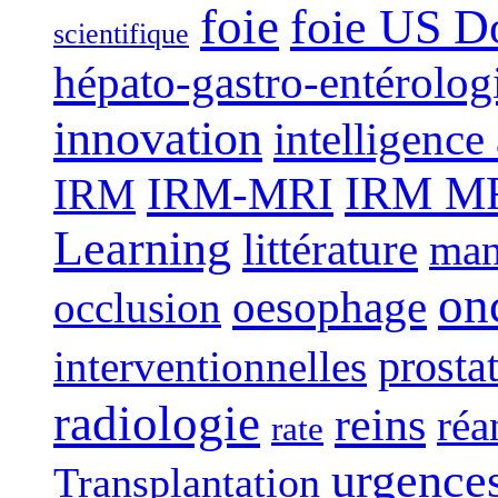
foie
foie US D
scientifique
hépato-gastro-entérolog
innovation
intelligence 
IRM-MRI
IRM MRI
IRM
Learning
littérature
man
on
oesophage
occlusion
interventionnelles
prosta
radiologie
reins
réa
rate
urgence
Transplantation