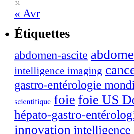
31
« Avr
Étiquettes
abdome
abdomen-ascite
canc
intelligence imaging
gastro-entérologie mond
foie
foie US D
scientifique
hépato-gastro-entérolog
innovation
intelligence 