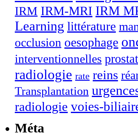
IRM-MRI
IRM MRI
IRM
Learning
littérature
man
on
oesophage
occlusion
interventionnelles
prosta
radiologie
reins
réa
rate
urgence
Transplantation
voies-biliair
radiologie
Méta