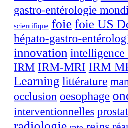
gastro-entérologie mond
foie
foie US D
scientifique
hépato-gastro-entérolog
innovation
intelligence 
IRM-MRI
IRM MRI
IRM
Learning
littérature
man
on
oesophage
occlusion
interventionnelles
prosta
radiologie
reins
réa
rate