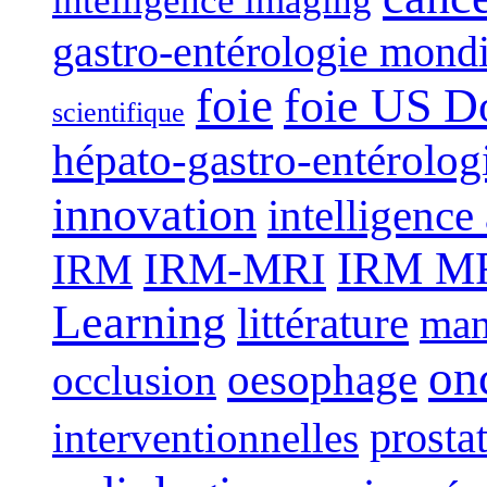
intelligence imaging
gastro-entérologie mond
foie
foie US D
scientifique
hépato-gastro-entérolog
innovation
intelligence 
IRM-MRI
IRM MRI
IRM
Learning
littérature
man
on
oesophage
occlusion
interventionnelles
prosta