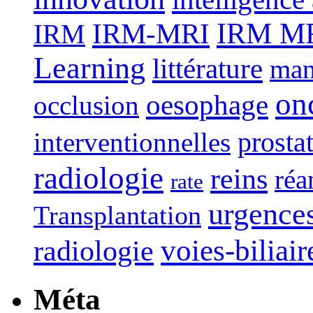
IRM-MRI
IRM MRI
IRM
Learning
littérature
man
on
oesophage
occlusion
interventionnelles
prosta
radiologie
reins
réa
rate
urgence
Transplantation
voies-biliair
radiologie
Méta