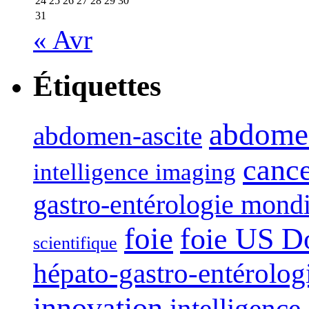
24
25
26
27
28
29
30
31
« Avr
Étiquettes
abdome
abdomen-ascite
canc
intelligence imaging
gastro-entérologie mond
foie
foie US D
scientifique
hépato-gastro-entérolog
innovation
intelligence 