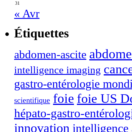
31
« Avr
Étiquettes
abdome
abdomen-ascite
canc
intelligence imaging
gastro-entérologie mond
foie
foie US D
scientifique
hépato-gastro-entérolog
innovation
intelligence 