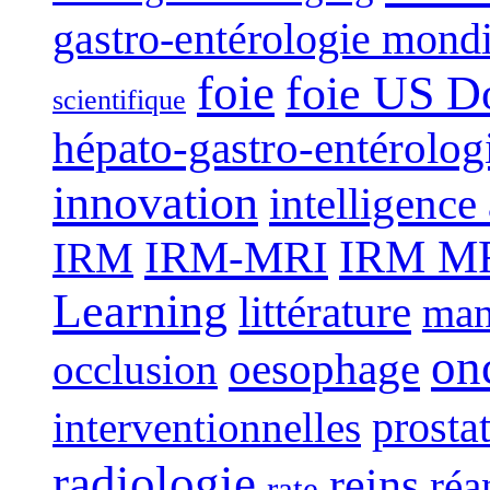
gastro-entérologie mond
foie
foie US D
scientifique
hépato-gastro-entérolog
innovation
intelligence 
IRM-MRI
IRM MRI
IRM
Learning
littérature
man
on
oesophage
occlusion
interventionnelles
prosta
radiologie
reins
réa
rate