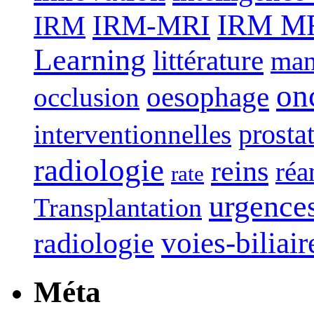
IRM-MRI
IRM MRI
IRM
Learning
littérature
man
on
oesophage
occlusion
interventionnelles
prosta
radiologie
reins
réa
rate
urgence
Transplantation
voies-biliair
radiologie
Méta