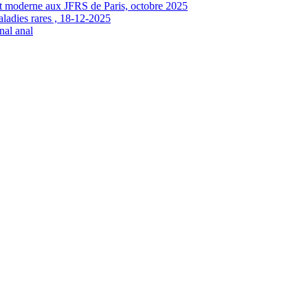
ujet moderne aux JFRS de Paris, octobre 2025
ladies rares , 18-12-2025
nal anal