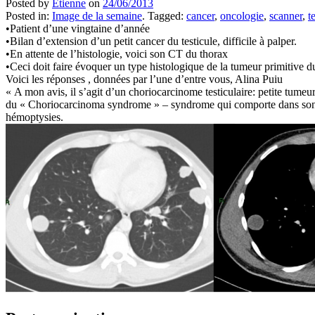
Posted by
Etienne
on
24/06/2013
Posted in:
Image de la semaine
. Tagged:
cancer
,
oncologie
,
scanner
,
t
•Patient d’une vingtaine d’année
•Bilan d’extension d’un petit cancer du testicule, difficile à palper.
•En attente de l’histologie, voici son CT du thorax
•Ceci doit faire évoquer un type histologique de la tumeur primitive du 
Voici les réponses , données par l’une d’entre vous, Alina Puiu
« A mon avis, il s’agit d’un choriocarcinome testiculaire: petite tum
du « Choriocarcinoma syndrome » – syndrome qui comporte dans son ta
hémoptysies.