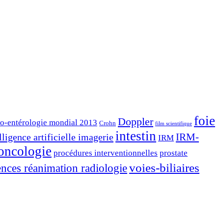
foie
Doppler
ro-entérologie mondial 2013
Crohn
film scientifique
intestin
lligence artificielle imagerie
IRM-
IRM
oncologie
prostate
procédures interventionnelles
voies-biliaires
nces réanimation radiologie