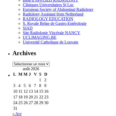
Blog d'APPLIED RADIOLOGY
Cliniques Universitaires St Luc
European Society of Abdominal Radiology
Radiology Assistant from Netherland
RADIOLOGY EDUCATION
S. Royale Belge de Gastro-Entérologie
SIAD
Site Radiologie Viscérale NANCY
UCLIMAGING.BE
Université Catholique de Louvain
Archives
Archives
août 2026
L
M
M
J
V
S
D
1
2
3
4
5
6
7
8
9
10
11
12
13
14
15
16
17
18
19
20
21
22
23
24
25
26
27
28
29
30
31
« Avr