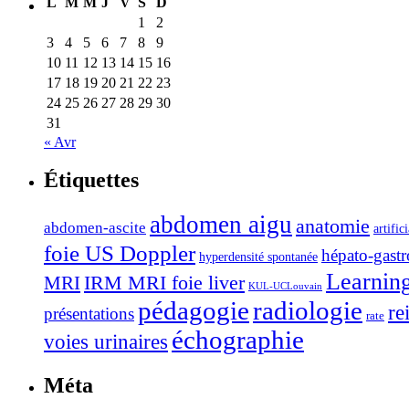
L
M
M
J
V
S
D
1
2
3
4
5
6
7
8
9
10
11
12
13
14
15
16
17
18
19
20
21
22
23
24
25
26
27
28
29
30
31
« Avr
Étiquettes
abdomen aigu
anatomie
abdomen-ascite
artific
foie US Doppler
hépato-gastr
hyperdensité spontanée
Learnin
IRM MRI foie liver
MRI
KUL-UCLouvain
pédagogie
radiologie
re
présentations
rate
échographie
voies urinaires
Méta