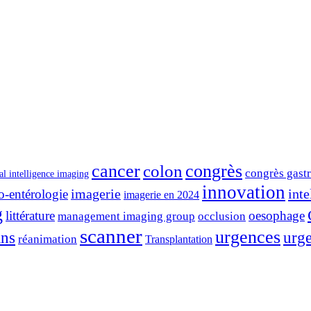
cancer
congrès
colon
congrès gast
ial intelligence imaging
innovation
imagerie
inte
o-entérologie
imagerie en 2024
g
littérature
oesophage
management imaging group
occlusion
scanner
urgences
ins
urge
réanimation
Transplantation