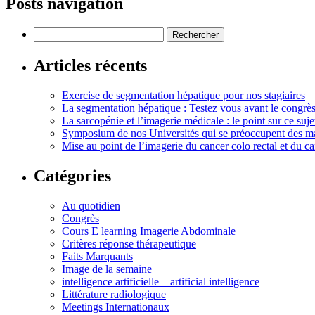
Posts navigation
Rechercher :
Articles récents
Exercise de segmentation hépatique pour nos stagiaires
La segmentation hépatique : Testez vous avant le congrè
La sarcopénie et l’imagerie médicale : le point sur ce s
Symposium de nos Universités qui se préoccupent des ma
Mise au point de l’imagerie du cancer colo rectal et du ca
Catégories
Au quotidien
Congrès
Cours E learning Imagerie Abdominale
Critères réponse thérapeutique
Faits Marquants
Image de la semaine
intelligence artificielle – artificial intelligence
Littérature radiologique
Meetings Internationaux