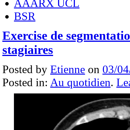
AAARX UCL
BSR
Exercise de segmentati
stagiaires
Posted by
Etienne
on
03/04
Posted in:
Au quotidien
.
Le