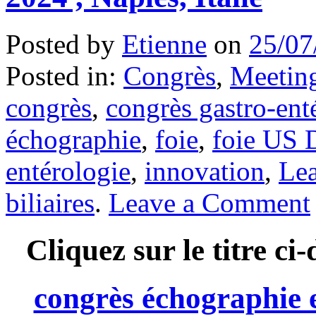
Posted by
Etienne
on
25/07
Posted in:
Congrès
,
Meeting
congrès
,
congrès gastro-en
échographie
,
foie
,
foie US 
entérologie
,
innovation
,
Le
biliaires
.
Leave a Comment
Cliquez sur le titre c
congrès échographie